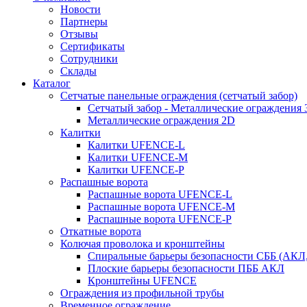
Новости
Партнеры
Отзывы
Сертификаты
Сотрудники
Склады
Каталог
Сетчатые панельные ограждения (сетчатый забор)
Сетчатый забор - Металлические ограждения 
Металлические ограждения 2D
Калитки
Калитки UFENCE-L
Калитки UFENCE-M
Калитки UFENCE-P
Распашные ворота
Распашные ворота UFENCE-L
Распашные ворота UFENCE-M
Распашные ворота UFENCE-P
Откатные ворота
Колючая проволока и кронштейны
Спиральные барьеры безопасности СББ (АКЛ
Плоские барьеры безопасности ПББ АКЛ
Кронштейны UFENCE
Ограждения из профильной трубы
Временное ограждение