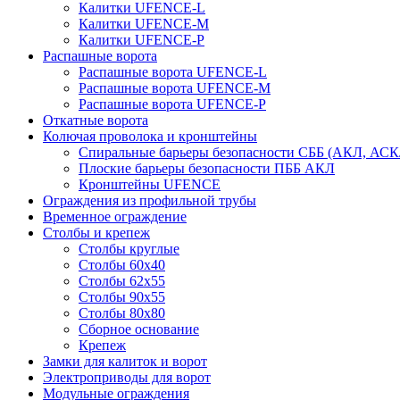
Калитки UFENCE-L
Калитки UFENCE-M
Калитки UFENCE-P
Распашные ворота
Распашные ворота UFENCE-L
Распашные ворота UFENCE-M
Распашные ворота UFENCE-P
Откатные ворота
Колючая проволока и кронштейны
Спиральные барьеры безопасности СББ (АКЛ, АСК
Плоские барьеры безопасности ПББ АКЛ
Кронштейны UFENCE
Ограждения из профильной трубы
Временное ограждение
Столбы и крепеж
Столбы круглые
Столбы 60х40
Столбы 62х55
Столбы 90х55
Столбы 80х80
Сборное основание
Крепеж
Замки для калиток и ворот
Электроприводы для ворот
Модульные ограждения