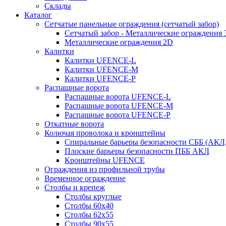
Склады
Каталог
Сетчатые панельные ограждения (сетчатый забор)
Сетчатый забор - Металлические ограждения 
Металлические ограждения 2D
Калитки
Калитки UFENCE-L
Калитки UFENCE-M
Калитки UFENCE-P
Распашные ворота
Распашные ворота UFENCE-L
Распашные ворота UFENCE-M
Распашные ворота UFENCE-P
Откатные ворота
Колючая проволока и кронштейны
Спиральные барьеры безопасности СББ (АКЛ
Плоские барьеры безопасности ПББ АКЛ
Кронштейны UFENCE
Ограждения из профильной трубы
Временное ограждение
Столбы и крепеж
Столбы круглые
Столбы 60х40
Столбы 62х55
Столбы 90х55