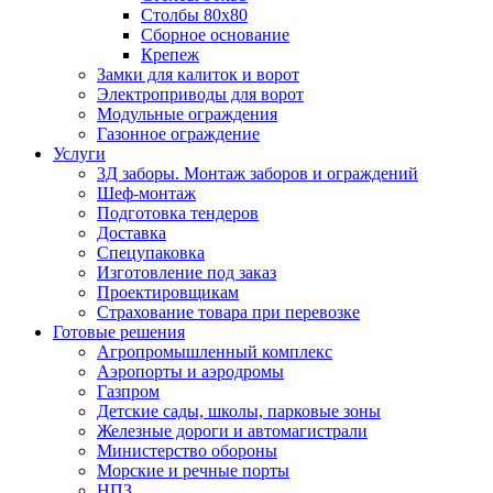
Столбы 80х80
Сборное основание
Крепеж
Замки для калиток и ворот
Электроприводы для ворот
Модульные ограждения
Газонное ограждение
Услуги
3Д заборы. Монтаж заборов и ограждений
Шеф-монтаж
Подготовка тендеров
Доставка
Спецупаковка
Изготовление под заказ
Проектировщикам
Страхование товара при перевозке
Готовые решения
Агропромышленный комплекс
Аэропорты и аэродромы
Газпром
Детские сады, школы, парковые зоны
Железные дороги и автомагистрали
Министерство обороны
Морские и речные порты
НПЗ