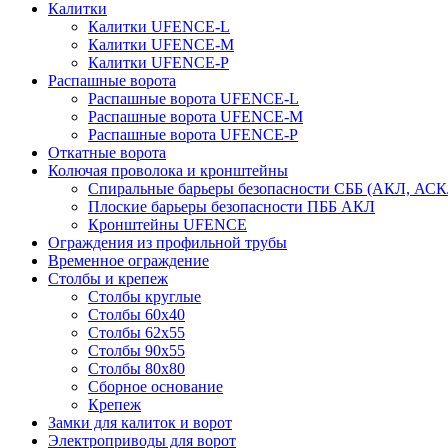
Калитки
Калитки UFENCE-L
Калитки UFENCE-M
Калитки UFENCE-P
Распашные ворота
Распашные ворота UFENCE-L
Распашные ворота UFENCE-M
Распашные ворота UFENCE-P
Откатные ворота
Колючая проволока и кронштейны
Спиральные барьеры безопасности СББ (АКЛ, АСК
Плоские барьеры безопасности ПББ АКЛ
Кронштейны UFENCE
Ограждения из профильной трубы
Временное ограждение
Столбы и крепеж
Столбы круглые
Столбы 60х40
Столбы 62х55
Столбы 90х55
Столбы 80х80
Сборное основание
Крепеж
Замки для калиток и ворот
Электроприводы для ворот