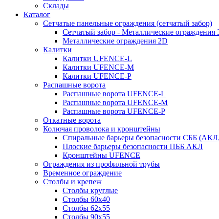
Склады
Каталог
Сетчатые панельные ограждения (сетчатый забор)
Сетчатый забор - Металлические ограждения 
Металлические ограждения 2D
Калитки
Калитки UFENCE-L
Калитки UFENCE-M
Калитки UFENCE-P
Распашные ворота
Распашные ворота UFENCE-L
Распашные ворота UFENCE-M
Распашные ворота UFENCE-P
Откатные ворота
Колючая проволока и кронштейны
Спиральные барьеры безопасности СББ (АКЛ
Плоские барьеры безопасности ПББ АКЛ
Кронштейны UFENCE
Ограждения из профильной трубы
Временное ограждение
Столбы и крепеж
Столбы круглые
Столбы 60х40
Столбы 62х55
Столбы 90х55