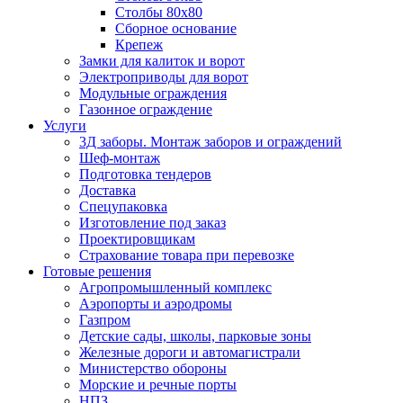
Столбы 80х80
Сборное основание
Крепеж
Замки для калиток и ворот
Электроприводы для ворот
Модульные ограждения
Газонное ограждение
Услуги
3Д заборы. Монтаж заборов и ограждений
Шеф-монтаж
Подготовка тендеров
Доставка
Спецупаковка
Изготовление под заказ
Проектировщикам
Страхование товара при перевозке
Готовые решения
Агропромышленный комплекс
Аэропорты и аэродромы
Газпром
Детские сады, школы, парковые зоны
Железные дороги и автомагистрали
Министерство обороны
Морские и речные порты
НПЗ