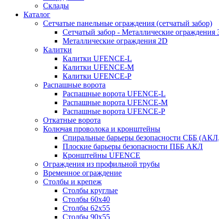
Склады
Каталог
Сетчатые панельные ограждения (сетчатый забор)
Сетчатый забор - Металлические ограждения 
Металлические ограждения 2D
Калитки
Калитки UFENCE-L
Калитки UFENCE-M
Калитки UFENCE-P
Распашные ворота
Распашные ворота UFENCE-L
Распашные ворота UFENCE-M
Распашные ворота UFENCE-P
Откатные ворота
Колючая проволока и кронштейны
Спиральные барьеры безопасности СББ (АКЛ
Плоские барьеры безопасности ПББ АКЛ
Кронштейны UFENCE
Ограждения из профильной трубы
Временное ограждение
Столбы и крепеж
Столбы круглые
Столбы 60х40
Столбы 62х55
Столбы 90х55