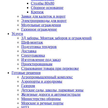
Столбы 80х80
Сборное основание
Крепеж
Замки для калиток и ворот
Электроприводы для ворот
Модульные ограждения
Газонное ограждение
Услуги
3Д заборы. Монтаж заборов и ограждений
Шеф-монтаж
Подготовка тендеров
Доставка
Спецупаковка
Изготовление под заказ
Проектировщикам
Страхование товара при перевозке
Готовые решения
Агропромышленный комплекс
Аэропорты и аэродромы
Газпром
Детские сады, школы, парковые зоны
Железные дороги и автомагистрали
Министерство обороны
Морские и речные порты
НПЗ