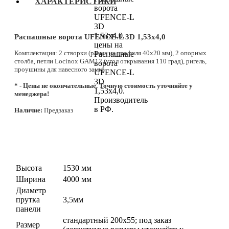
ХАРАКТЕРИСТИКИ
Распашные ворота UFENCE-L 3D 1,53х4,0
Комплектация: 2 створки (рамка из профиля 40х20 мм), 2 опорных
столба, петли Locinox GAM12 (угол открывания 110 град), ригель,
проушины для навесного замка
* - Цены не окончательные. Точную стоимость уточняйте у
менеджера!
Наличие:
Предзаказ
Высота
1530 мм
Ширина
4000 мм
Диаметр
прутка
3,5мм
панели
стандартный 200х55; под заказ
Размер